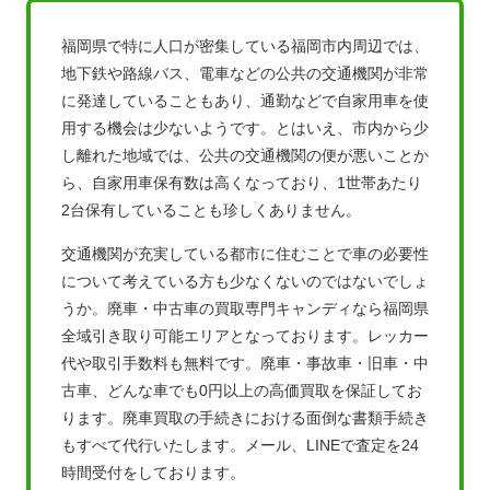
福岡県で特に人口が密集している福岡市内周辺では、
地下鉄や路線バス、電車などの公共の交通機関が非常
に発達していることもあり、通勤などで自家用車を使
用する機会は少ないようです。とはいえ、市内から少
し離れた地域では、公共の交通機関の便が悪いことか
ら、自家用車保有数は高くなっており、1世帯あたり
2台保有していることも珍しくありません。
交通機関が充実している都市に住むことで車の必要性
について考えている方も少なくないのではないでしょ
うか。廃車・中古車の買取専門キャンディなら福岡県
全域引き取り可能エリアとなっております。レッカー
代や取引手数料も無料です。廃車・事故車・旧車・中
古車、どんな車でも0円以上の高価買取を保証してお
ります。廃車買取の手続きにおける面倒な書類手続き
もすべて代行いたします。メール、LINEで査定を24
時間受付をしております。