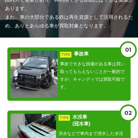
あります。
また、車の大部分である鉄は再生資源として活用されるた
め、ありとあらゆる車が買取対象となります。
01
事故車
TYPE
事故で大きな損傷がある車は買い
取ってもらえないことが一般的で
すが、キャンディでは買取可能で
す。
02
水没車
TYPE
(冠水車)
洪水などで車内まで浸水した水没