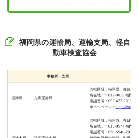
福岡県の運輸局、運輸支局、軽自
動車検査協会
事務所・支所
管轄区域：福岡県、佐賀県、
所在地：〒812-0013 福岡
運輸局
九州運輸局
電話番号：092-472-2312
ホームページ：
https://wwwtb
管轄区域：福岡市、春日市、
所在地：〒813-8577 福岡県
電話番号：050-5540-2078