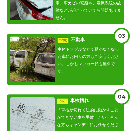
車。車カビの繁殖や、電気系統の故
障などが起こっていても問題ありま
せん。
03
不動車
TYPE
車体トラブルなどで動かなくなっ
た車にお困りの方もご安心くださ
い。しかもレッカー代も無料で
す。
04
車検切れ
TYPE
「車検が切れて法的に動かすこと
ができない車を手放したい」そん
な方もキャンディにお任せくださ