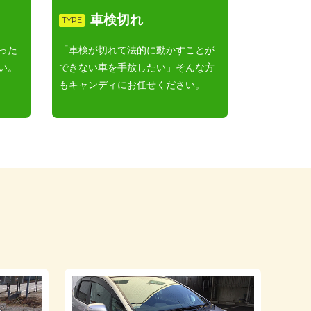
車検切れ
TYPE
った
「車検が切れて法的に動かすことが
い。
できない車を手放したい」そんな方
もキャンディにお任せください。