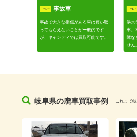
事故車
TYPE
TYPE
事故で大きな損傷がある車は買い取
洪水
ってもらえないことが一般的です
車。
が、キャンディでは買取可能です。
障な
せん
岐阜県の廃車買取事例
これまで岐