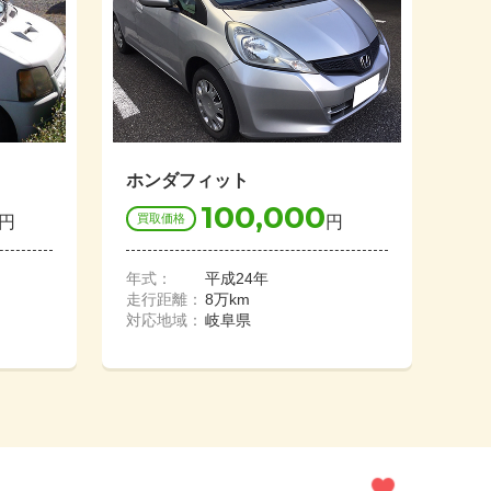
ホンダフィット
100,000
買取価格
円
円
年式：
平成24年
走行距離：
8万km
対応地域：
岐阜県