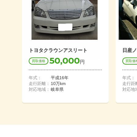
トヨタクラウンアスリート
日産ノ
50,000
買取価格
買取価
円
年式：
平成16年
年式：
走行距離：
10万km
走行距
対応地域：
岐阜県
対応地