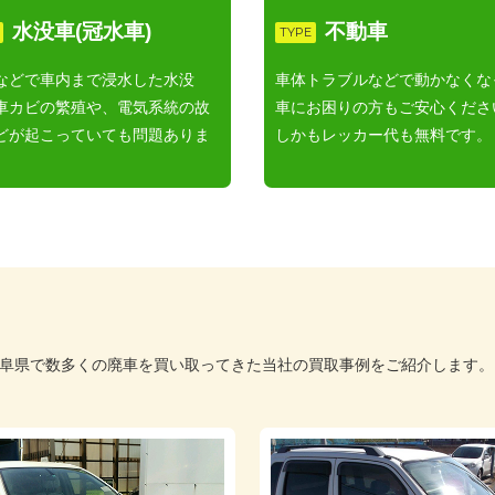
水没車
(冠水車)
不動車
TYPE
などで車内まで浸水した水没
車体トラブルなどで動かなくな
車カビの繁殖や、電気系統の故
車にお困りの方もご安心くださ
どが起こっていても問題ありま
しかもレッカー代も無料です。
。
阜県で数多くの廃車を買い取ってきた当社の買取事例をご紹介します。