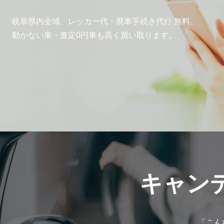
岐阜県内全域、
レッカー代・廃車手続き代行 無料。
動かない車・査定0円車も
高く買い取ります。
キャン
「こん