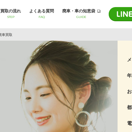
買取の流れ
よくある質問
廃車・車の知恵袋
STEP
FAQ
GUIDE
廃車買取
メ
年
お
都
電