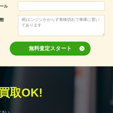
ール
態
無料査定スタート
買取OK!
ださい。