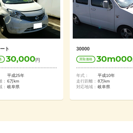
ート
30000
30,000
30m000
格
買取価格
円
平成25年
年式：
平成10年
離：
6万km
走行距離：
8万km
域：
岐阜県
対応地域：
岐阜県