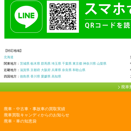
【対応地域】
北海道
関東地方：
茨城県
栃木県
群馬県
埼玉県
千葉県
東京都
神奈川県
山梨県
近畿地方：
滋賀県
京都府
大阪府
兵庫県
奈良県
和歌山県
四国地方：
徳島県
香川県
愛媛県
高知県
廃車
廃車・中古車・事故車の買取実績
廃車買取キャンディからのお知らせ
廃車・車の知恵袋